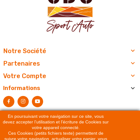

Notre Société

Partenaires

Votre Compte

Informations
En poursuivant votre navigation sur ce site, vous
devez accepter l’utilisation et l'écriture de Cookies sur
votre appareil connecté.
Ces Cookies (petits fichiers texte) permettent de
suivre votre navigation, actualiser votre panier, vous