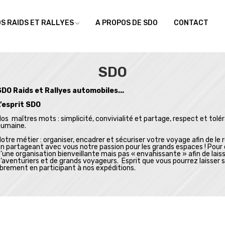
S RAIDS ET RALLYES
A PROPOS DE SDO
CONTACT
SDO
SDO Raids et Rallyes automobiles...
L’esprit SDO
os maîtres mots : simplicité, convivialité et partage, respect et tolé
humaine.
otre métier : organiser, encadrer et sécuriser votre voyage afin de le
n partageant avec vous notre passion pour les grands espaces ! Pour ce
’une organisation bienveillante mais pas « envahissante » afin de laisse
’aventuriers et de grands voyageurs. Esprit que vous pourrez laisser 
ibrement en participant à nos expéditions.