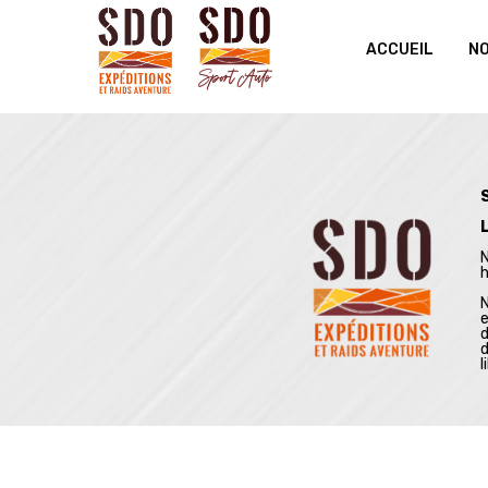
ACCUEIL
NO
N
N
e
d
d
l