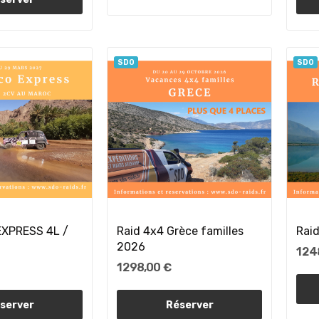
SDO
SDO
XPRESS 4L /
Raid 4x4 Grèce familles
Rai
2026
1 24
1 298,00 €
server
Réserver