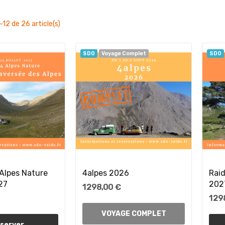
-12 de 26 article(s)
SDO
Voyage Complet
SDO
Alpes Nature
4alpes 2026
Raid
27
202
1 298,00 €
1 29
VOYAGE COMPLET
server