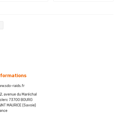

nformations
w.sdo-raids.fr
2, avenue du Maréchal
clerc 73700 BOURG
INT MAURICE (Savoie)
ance