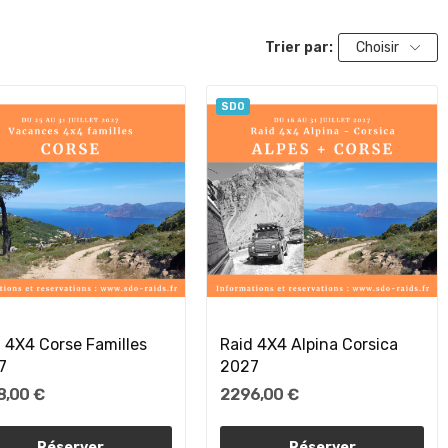
Trier par:
Choisir
SDO
 4X4 Corse Familles
Raid 4X4 Alpina Corsica
7
2027
8,00 €
2 296,00 €
Réserver
Réserver