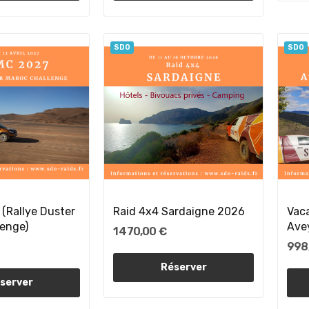
SDO
SDO
(Rallye Duster
Raid 4x4 Sardaigne 2026
Vac
lenge)
Ave
1 470,00 €
998
Réserver
server