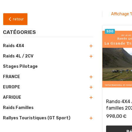
Affichage 1
retour
CATÉGORIES
SDO

Raids 4X4

Raids 4L / 2CV
Stages Pilotage

FRANCE

EUROPE

AFRIQUE
Rando 4X4 
familles 20
Raids Familles
998,00 €

Rallyes Touristiques (GT Sport)
Ré