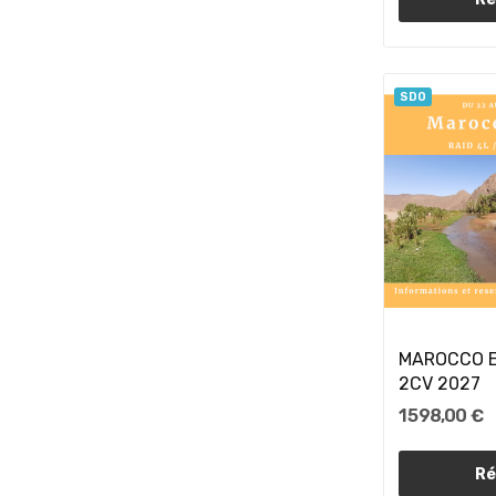
SDO
MAROCCO E
2CV 2027
1 598,00 €
Ré