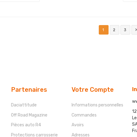
1
2
3
Partenaires
Votre Compte
I
ww
Daciattitude
Informations personnelles
12
Off Road Magazine
Commandes
Le
SA
Pièces auto R4
Avoirs
Fr
Protections carrosserie
Adresses